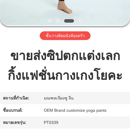
เรา
ทัวร์
ชั้นวางติดผนังห้องครัว
โรงงาน
ขายส่งซิปตกแต่งเลก
ควบคุม
กิ้งแฟชั่นกางเกงโยคะ
คุณภาพ
ติดต่อ
สถานที่กำเนิด:
มณฑลเจียงซู จีน
เรา
ชื่อแบรนด์:
OEM Brand customize yoga pants
หมายเลขรุ่น:
PT0339