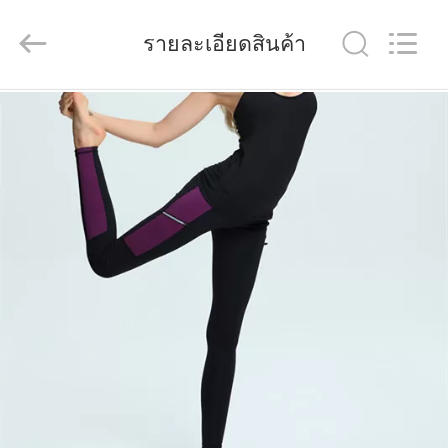
Guangdong
Xinyuan
รายละเอียดสินค้า
Color
Printing
Co.Ltd.
All
บ้าน
Rights
Reserved.
Developed
by
ผลิตภัณฑ์
ECER
แสดง
VR
เกี่ยว
กับ