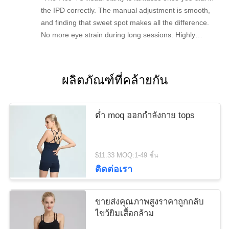
the IPD correctly. The manual adjustment is smooth,
and finding that sweet spot makes all the difference.
No more eye strain during long sessions. Highly
recommend taking the time to set it up properly!""The
Pico 4's visual clarity is fantastic once you dial in the
IPD correctly. The manual adjustment is smooth, and
ผลิตภัณฑ์ที่คล้ายกัน
finding that sweet spot makes all the difference. No
more eye strain during long sessions. Highly
recommend taking the time to set it up properly!""The
ต่ำ moq ออกกำลังกาย tops
Pico 4's visual clarity is fantastic once you dial in the
IPD correctly. The manual adjustment is smooth, and
finding that sweet spot makes all the difference. No
$11.33 MOQ:1-49 ชิ้น
more eye strain during long sessions. Highly
ติดต่อเรา
recommend taking the time to set it up properly!""The
Pico 4's visual clarity is fantastic once you dial in the
IPD correctly. The manual adjustment is smooth, and
ขายส่งคุณภาพสูงราคาถูกกลับ
finding that sweet spot makes all the difference. No
ไขว้ยิมเสื้อกล้าม
more eye strain during long sessions. Highly r