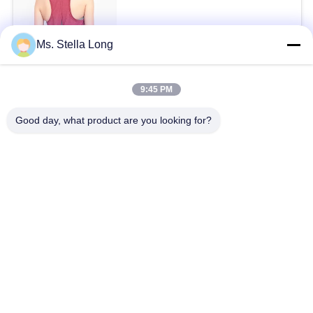
$5.98 - $8.46 / Pieces MOQ:200 জামায়/টুকরা
Ms. Stella Long
আমাদের সাথে যোগাযোগ করুন
9:45 PM
সব
Good day, what product are you looking for?
রান্নাঘর পুল বাস্কেট
ওয়াল রান্নাঘর রাক
রান্নাঘর হাউস সংগঠক
ডিশ শুকনো শেল্ফ
রান্নাঘর সংগঠক
স্টেইনলেস স্টীল স্টোরেজ
রান্নাঘর সংগঠক রাক
রান্নাঘর স্টোরেজ Racks