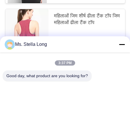
महिलाओं जिम शीर्ष ढीला टैंक टॉप जिम
महिलाओं ढीला टैंक टॉप
$5.98 - $8.46 / Pieces MOQ:200 टुकड़ा मोहरे
Ms. Stella Long
हमसे संपर्क करें
3:37 PM
लोकप्रिय श्रेणियां
सभी
Good day, what product are you looking for?
रसोई पुल की टोकरी
दीवार रसोई रैक
रसोई घर के आयोजक
डिश सुखाने शेल्फ
रसोई आयोजक
स्टेनलेस स्टील के भंडारण