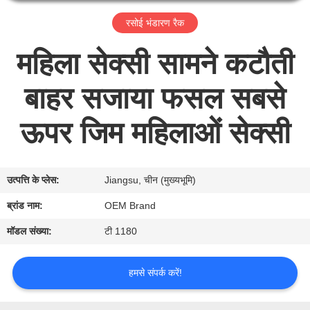
कारखाना
रसोई भंडारण रैक
भ्रमण
महिला सेक्सी सामने कटौती
गुणवत्ता
बाहर सजाया फसल सबसे
नियंत्रण
ऊपर जिम महिलाओं सेक्सी
संपर्क
करें
उत्पत्ति के प्लेस:
Jiangsu, चीन (मुख्यभूमि)
ब्रांड नाम:
OEM Brand
समाचार
मॉडल संख्या:
टी 1180
एक
हमसे संपर्क करें!
उद्धरण
की