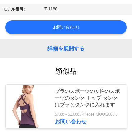
場
T-1180
モデル番号:
旅
行
お問い合わせ!
品
詳細を展開する
質
管
類似品
理
ブラのスポーツの女性のスポ
ーツのタンク トップ タンク
私
はブラとタンクに入れます
達
$7.88 - $10.88 / Pieces MOQ:200 /関連キーワード
お問い合わせ
に