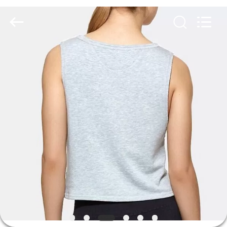
ヤ
ー.
Copyright
©
2014
-
2026
Guangdong
家
Xinyuan
Color
Printing
Co.Ltd.
All
Rights
プ
Reserved.
Developed
by
ロ
ECER
ダ
ク
ト
VR
シ