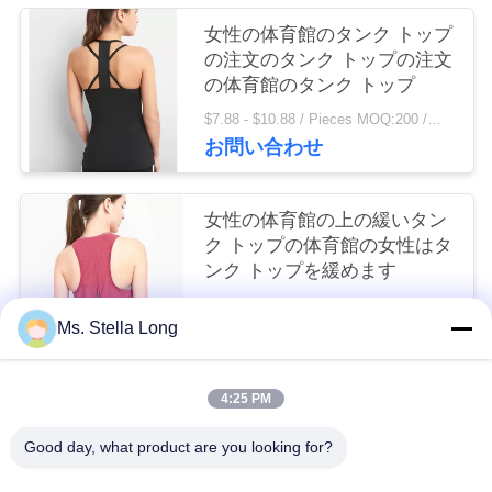
連
女性の体育館のタンク トップ
絡
の注文のタンク トップの注文
の体育館のタンク トップ
し
$7.88 - $10.88 / Pieces MOQ:200 /関連キーワード
な
お問い合わせ
さ
女性の体育館の上の緩いタン
い
ク トップの体育館の女性はタ
ンク トップを緩めます
ニ
$5.98 - $8.46 / Pieces MOQ:200 /関連キーワード
Ms. Stella Long
お問い合わせ
ュ
ー
4:25 PM
人気カテゴリ
すべて
ス
Good day, what product are you looking for?