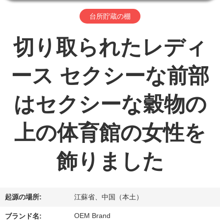
ョ
台所貯蔵の棚
ー
切り取られたレディ
私
ース セクシーな前部
達
はセクシーな穀物の
に
上の体育館の女性を
つ
い
飾りました
て
起源の場所:
江蘇省、中国（本土）
工
OEM Brand
ブランド名: