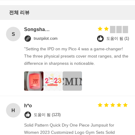
세
전체 리뷰
요
Songshang
S
trustpilot.com
도움이 됨 (1)
사
"Setting the IPD on my Pico 4 was a game-changer!
The three physical presets cover most ranges, and the
이
difference in sharpness is noticeable.
트
맵
h*o
개
H
도움이 됨 (123)
인
Solid Pattern Quick Dry One Piece Jumpsuit for
Women 2023 Customized Logo Gym Sets Solid