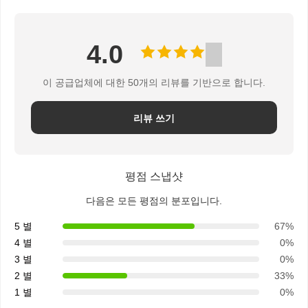
뉴
4.0
스
이 공급업체에 대한 50개의 리뷰를 기반으로 합니다.
인
리뷰 쓰기
용
평점 스냅샷
문
다음은 모든 평점의 분포입니다.
을
5 별
67%
요
4 별
0%
3 별
0%
구
2 별
33%
1 별
0%
하