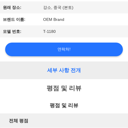
원래 장소:
강소, 중국 (본토)
품
브랜드 이름:
OEM Brand
질
모델 번호:
T-1180
관
리
연락처!
연
세부 사항 전개
락
평점 및 리뷰
주
평점 및 리뷰
세
요
전체 평점