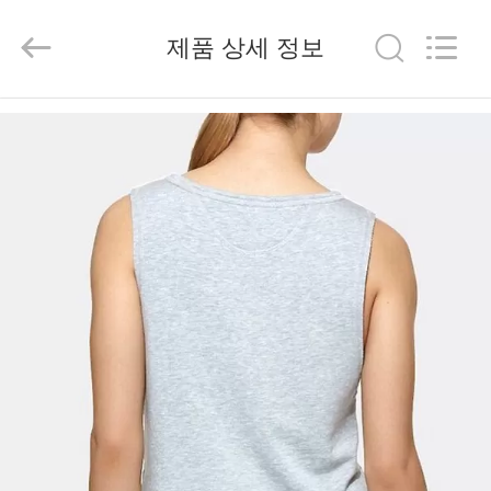
체.
Copyright
©
제품 상세 정보
2014
-
2025
집
Guangdong
Xinyuan
Color
Printing
Co.Ltd.
제
All
Rights
품
Reserved.
Developed
by
ECER
VR
쇼
우