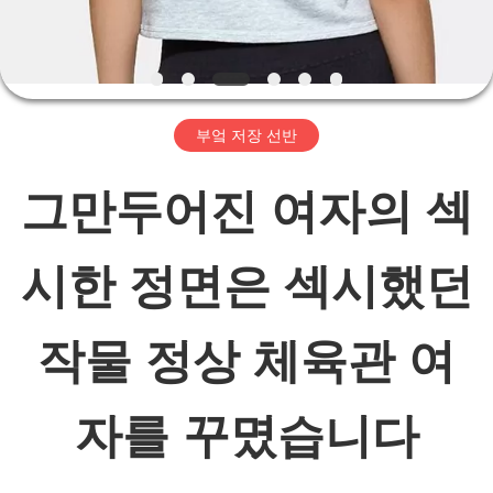
리
에
대
부엌 저장 선반
하
그만두어진 여자의 섹
여
시한 정면은 섹시했던
공
작물 정상 체육관 여
장
여
자를 꾸몄습니다
행