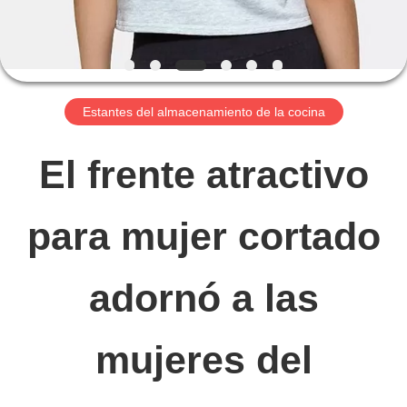
VIAJE
DE
Estantes del almacenamiento de la cocina
LA
El frente atractivo
FÁBRICA
para mujer cortado
CONTROL
DE
adornó a las
CALIDAD
mujeres del
ÉNTRENOS