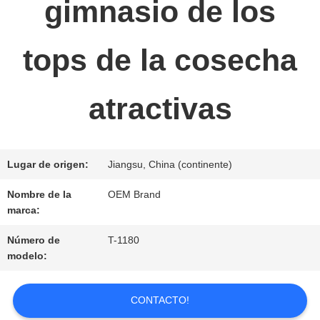
gimnasio de los
EN
CONTACTO
tops de la cosecha
CON
atractivas
NOTICIAS
Lugar de origen:
Jiangsu, China (continente)
PIDA
Nombre de la
OEM Brand
marca:
UNA
Número de
T-1180
CITA
modelo:
CONTACTO!
MAPA