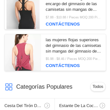
encargo del gimnasio de las
camisetas sin mangas de
encargo de las camisetas sin
$7.88 - $10.88 / Pieces MOQ:200 Piece / Pieces
mangas del gimnasio de las
CONTÁCTENOS
mujeres
las mujeres flojas superiores
del gimnasio de las camisetas
sin mangas del gimnasio de
las mujeres sueltan las
$5.98 - $8.46 / Pieces MOQ:200 Piece / Pieces
camisetas sin mangas
CONTÁCTENOS
Categorías Populares
Todos
Cesta Del Tirón De La Cocina
Estante De La Cocina De La Pared