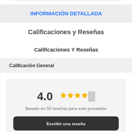
DEL
INFORMACIÓN DETALLADA
SITIO
Calificaciones y Reseñas
POLÍTICA
Calificaciones Y Reseñas
DE
Calificación General
PRIVACIDAD
4.0
Basado en 50 reseñas para este proveedor
Escribir una reseña