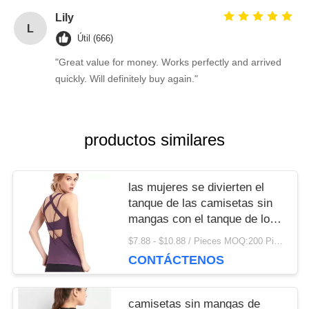
Lily
L
Útil (666)
"Great value for money. Works perfectly and arrived
quickly. Will definitely buy again."
productos similares
las mujeres se divierten el
tanque de las camisetas sin
mangas con el tanque de los
deportes del sujetador con el
$7.88 - $10.88 / Pieces MOQ:200 Piece / Pieces
sujetador
CONTÁCTENOS
camisetas sin mangas de